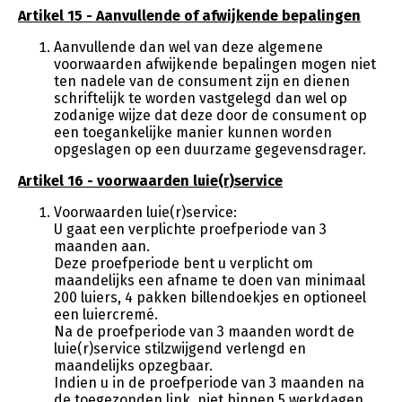
Artikel 15 - Aanvullende of afwijkende bepalingen
Aanvullende dan wel van deze algemene
voorwaarden afwijkende bepalingen mogen niet
ten nadele van de consument zijn en dienen
schriftelijk te worden vastgelegd dan wel op
zodanige wijze dat deze door de consument op
een toegankelijke manier kunnen worden
opgeslagen op een duurzame gegevensdrager.
Artikel 16 - voorwaarden luie(r)service
Voorwaarden luie(r)service:
U gaat een verplichte proefperiode van 3
maanden aan.
Deze proefperiode bent u verplicht om
maandelijks een afname te doen van minimaal
200 luiers, 4 pakken billendoekjes en optioneel
een luiercremé.
Na de proefperiode van 3 maanden wordt de
luie(r)service stilzwijgend verlengd en
maandelijks opzegbaar.
Indien u in de proefperiode van 3 maanden na
de toegezonden link, niet binnen 5 werkdagen