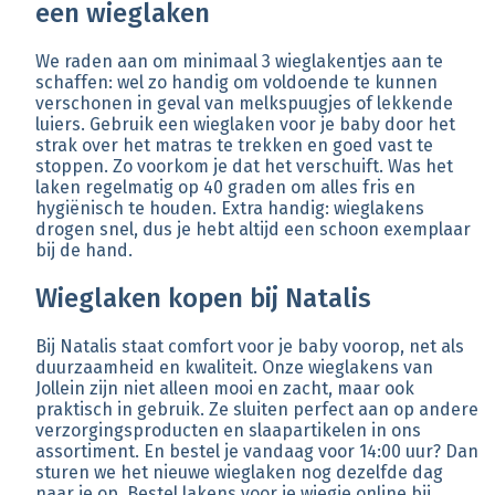
een wieglaken
We raden aan om minimaal 3 wieglakentjes aan te
schaffen: wel zo handig om voldoende te kunnen
verschonen in geval van melkspuugjes of lekkende
luiers. Gebruik een wieglaken voor je baby door het
strak over het matras te trekken en goed vast te
stoppen. Zo voorkom je dat het verschuift. Was het
laken regelmatig op 40 graden om alles fris en
hygiënisch te houden. Extra handig: wieglakens
drogen snel, dus je hebt altijd een schoon exemplaar
bij de hand.
Wieglaken kopen bij Natalis
Bij Natalis staat comfort voor je baby voorop, net als
duurzaamheid en kwaliteit. Onze wieglakens van
Jollein zijn niet alleen mooi en zacht, maar ook
praktisch in gebruik. Ze sluiten perfect aan op andere
verzorgingsproducten en slaapartikelen in ons
assortiment. En bestel je vandaag voor 14:00 uur? Dan
sturen we het nieuwe wieglaken nog dezelfde dag
naar je op. Bestel lakens voor je wiegje online bij