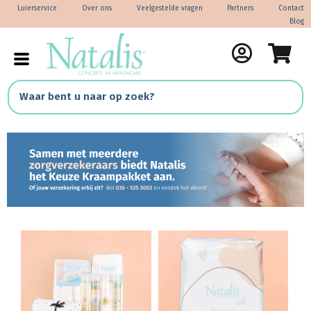
Luierservice
Over ons
Veelgestelde vragen
Partners
Contact
Blog
Met zorg en liefde, voor uw kostbaarste
momenten