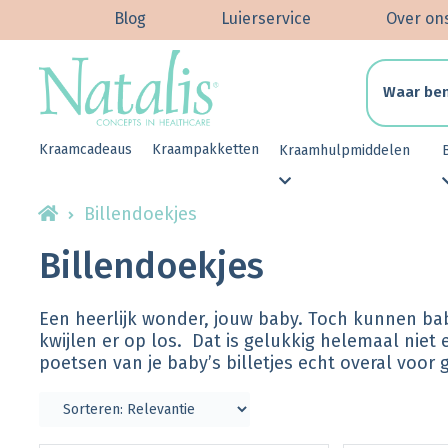
Blog
Luierservice
Over on
Kraamcadeaus
Kraampakketten
Kraamhulpmiddelen
Billendoekjes
Billendoekjes
Een heerlijk wonder, jouw baby. Toch kunnen bab
kwijlen er op los. Dat is gelukkig helemaal niet 
poetsen van je baby’s billetjes echt overal voo