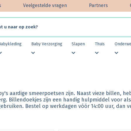
s
Veelgestelde vragen
Partners
Babykleding
Baby Verzorging
Slapen
Thuis
Onderw
y's aardige smeerpoetsen zijn. Naast vieze billen, 
erg. Billendoekjes zijn een handig hulpmiddel voor al
r gebruiken. Bestel op werkdagen vóór 14:00 uur, dan