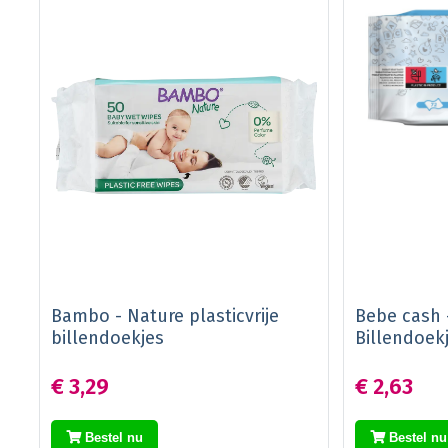
Bambo - Nature plasticvrije
Bebe cash -
billendoekjes
Billendoekj
€ 3,29
€ 2,63
Bestel nu
Bestel nu