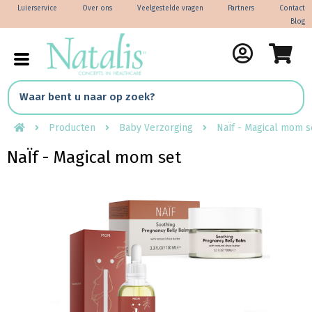
Luierservice
Over ons
Veelgestelde vragen
Partners
Contact
Blog
Producten
Baby Verzorging
NaÏf - Magical mom s
NaÏf - Magical mom set