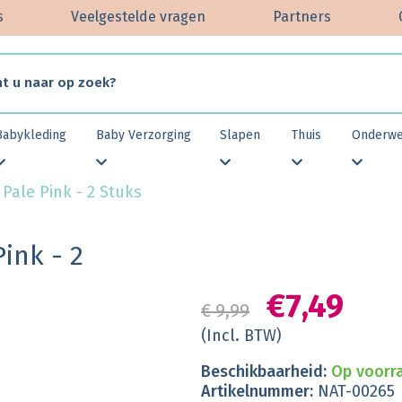
s
Veelgestelde vragen
Partners
Babykleding
Baby Verzorging
Slapen
Thuis
Onderw
 Pale Pink - 2 Stuks
Pink - 2
€7,49
€ 9,99
(Incl. BTW)
Beschikbaarheid:
Op voorra
Artikelnummer:
NAT-00265