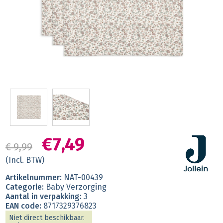
€7,49
€ 9,99
(Incl. BTW)
Artikelnummer:
NAT-00439
Categorie:
Baby Verzorging
Aantal in verpakking:
3
EAN code:
8717329376823
Niet direct beschikbaar.