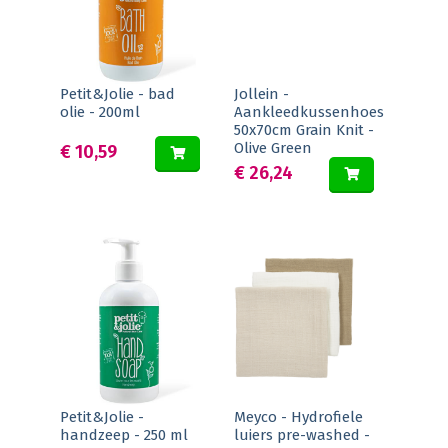
Petit&Jolie - bad
Jollein -
olie - 200ml
Aankleedkussenhoes
50x70cm Grain Knit -
Olive Green
€ 10,59
€ 26,24
Petit&Jolie -
Meyco - Hydrofiele
handzeep - 250 ml
luiers pre-washed -