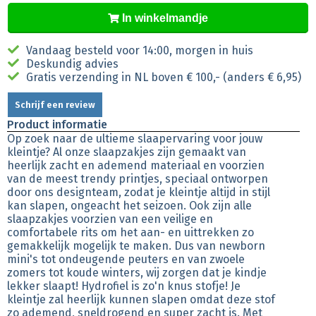
In winkelmandje
Vandaag besteld voor 14:00, morgen in huis
Deskundig advies
Gratis verzending in NL boven € 100,- (anders € 6,95)
Schrijf een review
Product informatie
Op zoek naar de ultieme slaapervaring voor jouw
kleintje? Al onze slaapzakjes zijn gemaakt van
heerlijk zacht en ademend materiaal en voorzien
van de meest trendy printjes, speciaal ontworpen
door ons designteam, zodat je kleintje altijd in stijl
kan slapen, ongeacht het seizoen. Ook zijn alle
slaapzakjes voorzien van een veilige en
comfortabele rits om het aan- en uittrekken zo
gemakkelijk mogelijk te maken. Dus van newborn
mini's tot ondeugende peuters en van zwoele
zomers tot koude winters, wij zorgen dat je kindje
lekker slaapt! Hydrofiel is zo'n knus stofje! Je
kleintje zal heerlijk kunnen slapen omdat deze stof
zo ademend, sneldrogend en super zacht is. Met