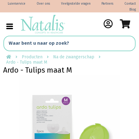
Luierservice
Over ons
Veelgestelde vragen
Partners
Contact
Blog
Producten
Na de zwangerschap
Ardo - Tulips maat M
Ardo - Tulips maat M