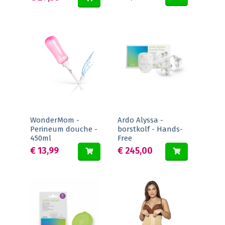
WonderMom -
Ardo Alyssa -
Perineum douche -
borstkolf - Hands-
450ml
Free
€ 13,99
€ 245,00