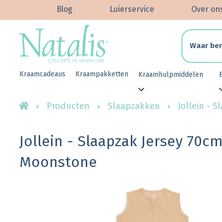
Blog
Luierservice
Over on
Kraamcadeaus
Kraampakketten
Kraamhulpmiddelen
Producten
Slaapzakken
Jollein - 
Jollein - Slaapzak Jersey 70c
Moonstone