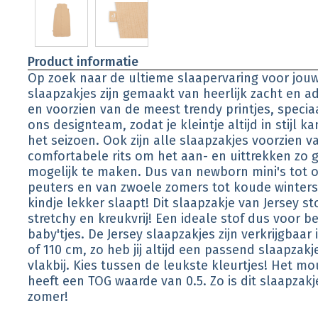
Product informatie
Op zoek naar de ultieme slaapervaring voor jouw 
slaapzakjes zijn gemaakt van heerlijk zacht en 
en voorzien van de meest trendy printjes, speci
ons designteam, zodat je kleintje altijd in stijl 
het seizoen. Ook zijn alle slaapzakjes voorzien v
comfortabele rits om het aan- en uittrekken zo 
mogelijk te maken. Dus van newborn mini's tot
peuters en van zwoele zomers tot koude winters,
kindje lekker slaapt! Dit slaapzakje van Jersey sto
stretchy en kreukvrij! Een ideale stof dus voor b
baby'tjes. De Jersey slaapzakjes zijn verkrijgbaar
of 110 cm, zo heb jij altijd een passend slaapzak
vlakbij. Kies tussen de leukste kleurtjes! Het m
heeft een TOG waarde van 0.5. Zo is dit slaapzakj
zomer!