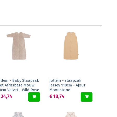
ollein - Baby Slaapzak
Jollein - slaapzak
et Afritsbare Mouw
Jersey 110cm - Ajour
0cm Velvet - Wild Rose
Moonstone
 24,74
€ 18,74