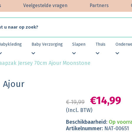
s
Veelgestelde vragen
Partners
Babykleding
Baby Verzorging
Slapen
Thuis
Onderw
Slaapzak Jersey 70cm Ajour Moonstone
m Ajour
€14,99
€ 19,99
(Incl. BTW)
Beschikbaarheid:
Op voorra
Artikelnummer:
NAT-00651