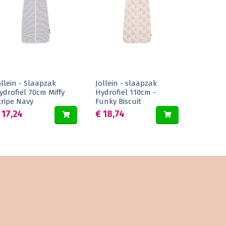
ollein - Slaapzak
Jollein - slaapzak
ydrofiel 70cm Miffy
Hydrofiel 110cm -
tripe Navy
Funky Biscuit
 17,24
€ 18,74