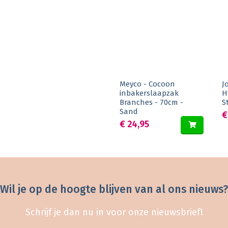
Meyco - Cocoon
J
inbakerslaapzak
H
Branches - 70cm -
S
Sand
€
€ 24,95
Wil je op de hoogte blijven van al ons nieuws?
Schrijf je dan nu in voor onze nieuwsbrief!