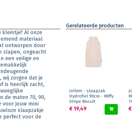
Gerelateerde producten
kleintje? Al onze
ademend materiaal
aal ontworpen door
kan slapen, ongeacht
an een veilige en
gemakkelijk
 ondeugende
 wij zorgen dat je
f is heerlijk zacht,
eweeglijke
Jollein - slaapzak
J
Hydrofiel 90cm - Miffy
M
 in de maten 70, 90,
Stripe Biscuit
7
je voor jouw mini
€ 19,49
€
ouwloze slaapzakje
e perfect voor de