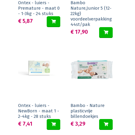
Ontex - luiers -
Bambo
Premature - maat 0
Nature,Junior 5 (12-
- 1-3kg - 24 stuks
22kg)
voordeelverpakking
€ 5,87
44st/pak
€ 17,90
Ontex - luiers -
Bambo - Nature
NewBorn - maat 1 -
plasticvrije
2-4kg - 28 stuks
billendoekjes
€ 7,41
€ 3,29