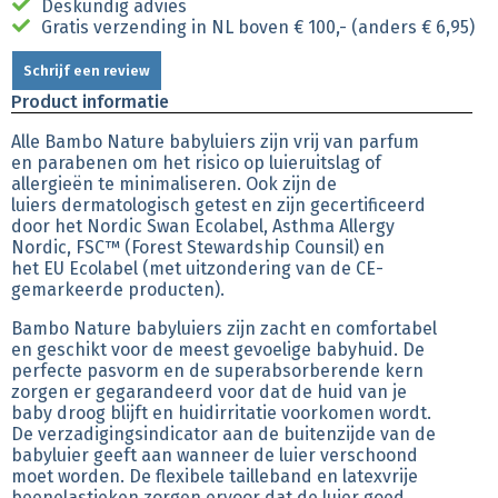
Deskundig advies
Gratis verzending in NL boven € 100,- (anders € 6,95)
Schrijf een review
Product informatie
Alle Bambo Nature babyluiers zijn vrij van parfum
en parabenen om het risico op luieruitslag of
allergieën te minimaliseren. Ook zijn de
luiers dermatologisch getest en zijn gecertificeerd
door het Nordic Swan Ecolabel, Asthma Allergy
Nordic, FSC™ (Forest Stewardship Counsil) en
het EU Ecolabel (met uitzondering van de CE-
gemarkeerde producten).
Bambo Nature babyluiers zijn zacht en comfortabel
en geschikt voor de meest gevoelige babyhuid. De
perfecte pasvorm en de superabsorberende kern
zorgen er gegarandeerd voor dat de huid van je
baby droog blijft en huidirritatie voorkomen wordt.
De verzadigingsindicator aan de buitenzijde van de
babyluier geeft aan wanneer de luier verschoond
moet worden. De flexibele tailleband en latexvrije
beenelastieken zorgen ervoor dat de luier goed