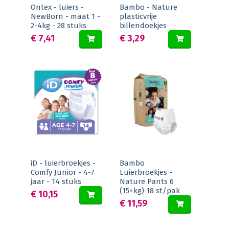
Ontex - luiers -
Bambo - Nature
NewBorn - maat 1 -
plasticvrije
2-4kg - 28 stuks
billendoekjes
€ 7,41
€ 3,29
iD - luierbroekjes -
Bambo
Comfy Junior - 4-7
Luierbroekjes -
jaar - 14 stuks
Nature Pants 6
(15+kg) 18 st/pak
€ 10,15
€ 11,59