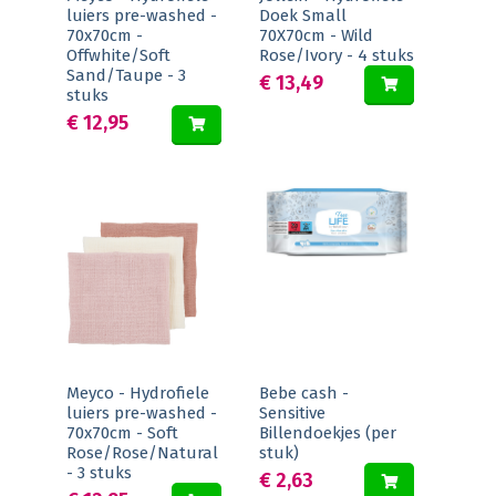
luiers pre-washed -
Doek Small
70x70cm -
70X70cm - Wild
Offwhite/Soft
Rose/Ivory - 4 stuks
Sand/Taupe - 3
€ 13,49
stuks
€ 12,95
Meyco - Hydrofiele
Bebe cash -
luiers pre-washed -
Sensitive
70x70cm - Soft
Billendoekjes (per
Rose/Rose/Natural
stuk)
- 3 stuks
€ 2,63