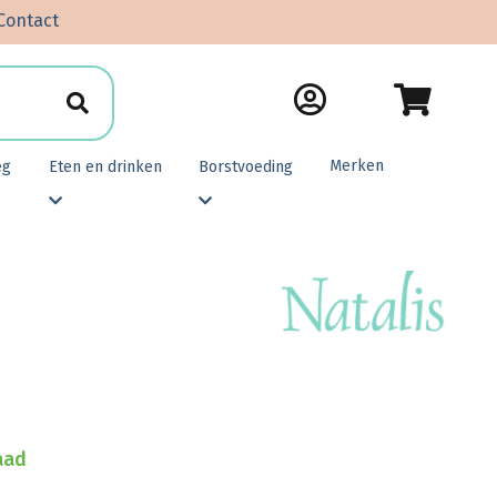
Contact
Merken
eg
Eten en drinken
Borstvoeding
aad
1