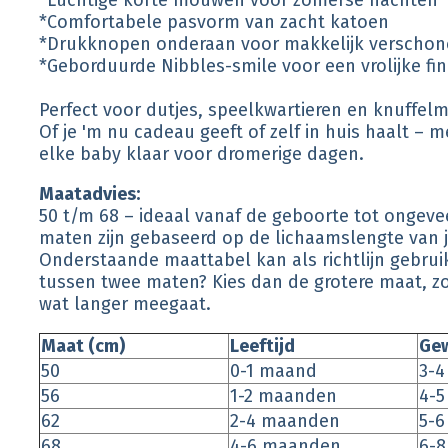
*Luchtige korte mouwen voor zomerse nachten
*Comfortabele pasvorm van zacht katoen
*Drukknopen onderaan voor makkelijk verscho
*Geborduurde Nibbles-smile voor een vrolijke fin
Perfect voor dutjes, speelkwartieren en knuffe
Of je 'm nu cadeau geeft of zelf in huis haalt – 
elke baby klaar voor dromerige dagen.
Maatadvies:
50 t/m 68 – ideaal vanaf de geboorte tot ongev
maten zijn gebaseerd op de lichaamslengte van j
Onderstaande maattabel kan als richtlijn gebruik
tussen twee maten? Kies dan de grotere maat, z
wat langer meegaat.
Maat (cm)
Leeftijd
Gew
50
0-1 maand
3-4
56
1-2 maanden
4-5
62
2-4 maanden
5-6
68
4-6 maanden
6-8