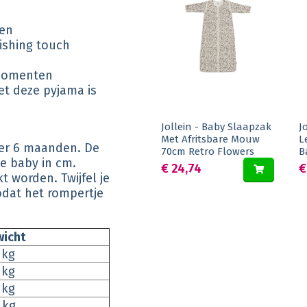
nen
ishing touch
lmomenten
met deze pyjama is
Jollein - Baby Slaapzak
J
Met Afritsbare Mouw
L
eer 6 maanden. De
70cm Retro Flowers
B
e baby in cm.
€ 24,74
€
t worden. Twijfel je
odat het rompertje
icht
 kg
 kg
 kg
 kg