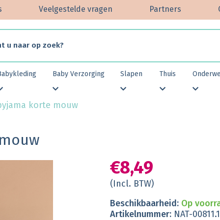
s
Veelgestelde vragen
Partners
Babykleding
Baby Verzorging
Slapen
Thuis
Onderw
 pyjama korte mouw
e mouw
€8,49
(Incl. BTW)
Beschikbaarheid:
Op voorr
Artikelnummer:
NAT-00811.