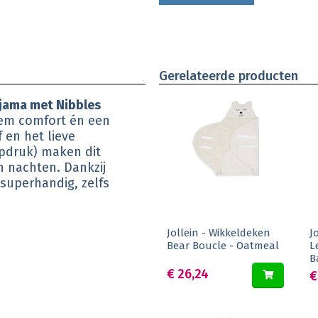
Gerelateerde producten
yjama met Nibbles
iem comfort én een
 en het lieve
pdruk) maken dit
 nachten. Dankzij
superhandig, zelfs
Jollein - Wikkeldeken
J
Bear Boucle - Oatmeal
L
B
€ 26,24
€