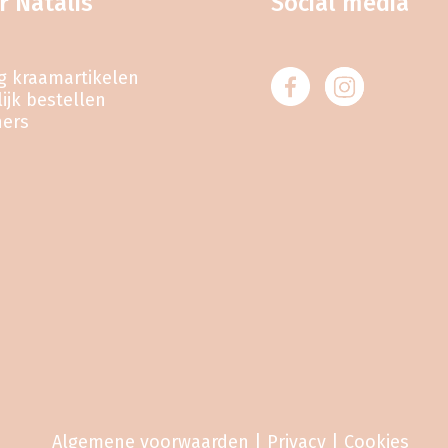
r Natalis
Social media
eg kraamartikelen
ijk bestellen
ners
Algemene voorwaarden
|
Privacy
|
Cookies