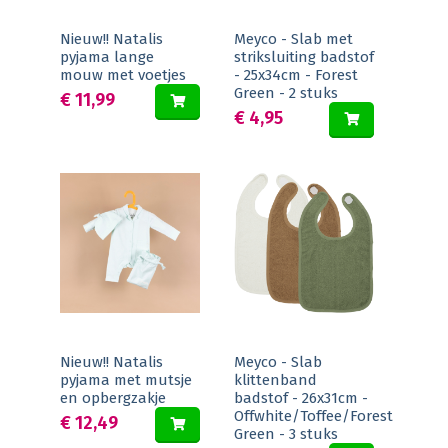
Nieuw!! Natalis
Meyco - Slab met
pyjama lange
striksluiting badstof
mouw met voetjes
- 25x34cm - Forest
Green - 2 stuks
€ 11,99
€ 4,95
Nieuw!! Natalis
Meyco - Slab
pyjama met mutsje
klittenband
en opbergzakje
badstof - 26x31cm -
Offwhite/Toffee/Forest
€ 12,49
Green - 3 stuks