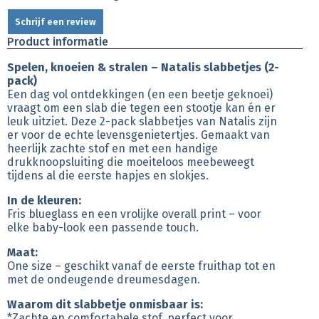
Schrijf een review
Product informatie
Spelen, knoeien & stralen – Natalis slabbetjes (2-
pack)
Een dag vol ontdekkingen (en een beetje geknoei)
vraagt om een slab die tegen een stootje kan én er
leuk uitziet. Deze 2-pack slabbetjes van Natalis zijn
er voor de echte levensgenietertjes. Gemaakt van
heerlijk zachte stof en met een handige
drukknoopsluiting die moeiteloos meebeweegt
tijdens al die eerste hapjes en slokjes.
In de kleuren:
Fris blueglass en een vrolijke overall print – voor
elke baby-look een passende touch.
Maat:
One size – geschikt vanaf de eerste fruithap tot en
met de ondeugende dreumesdagen.
Waarom dit slabbetje onmisbaar is:
*Zachte en comfortabele stof, perfect voor