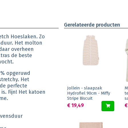
Gerelateerde producten
etch Hoeslaken. Zo
nsduur. Het molton
 daar overheen
tras de beste
vocht.
80% opgeruwd
stretchy. Het
 de perfecte
Jollein - slaapzak
M
. Fijn! Het katoen
Hydrofiel 90cm - Miffy
t
ame.
Stripe Biscuit
s
€ 19,49
€
levensduur