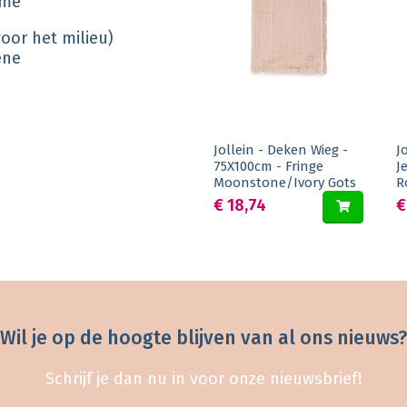
ame
voor het milieu)
iene
Jollein - Deken Wieg -
J
75X100cm - Fringe
J
Moonstone/Ivory Gots
R
€ 18,74
€
Wil je op de hoogte blijven van al ons nieuws?
Schrijf je dan nu in voor onze nieuwsbrief!