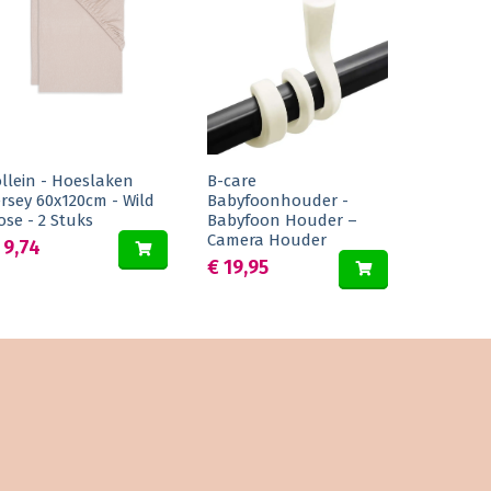
ollein - Hoeslaken
B-care
ersey 60x120cm - Wild
Babyfoonhouder -
ose - 2 Stuks
Babyfoon Houder –
Camera Houder
 9,74
€ 19,95