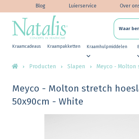
Blog
Luierservice
Over on
Kraamcadeaus
Kraampakketten
Kraamhulpmiddelen
Producten
Slapen
Meyco - Molton 
Meyco - Molton stretch hoesl
50x90cm - White