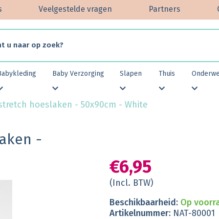
s
Veelgestelde vragen
Partners
Babykleding
Baby Verzorging
Slapen
Thuis
Onderw
stretch hoeslaken - 50x90cm - White
aken -
€6,95
(Incl. BTW)
Beschikbaarheid:
Op voorra
Artikelnummer:
NAT-80001