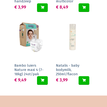
handzeep
multicolor
€ 3,99
€ 8,49
Bambo luiers
Natalis - baby
Nature maxi 4 (7-
bodymilk,
18kg) 24st/pak
250ml/flacon
€ 9,49
€ 3,99