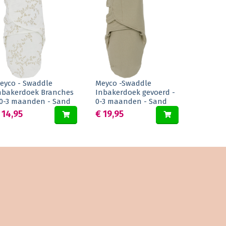
eyco - Swaddle
Meyco -Swaddle
nbakerdoek Branches
Inbakerdoek gevoerd -
 0-3 maanden - Sand
0-3 maanden - Sand
 14,95
€ 19,95