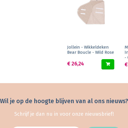
Jollein - Wikkeldeken
M
Bear Boucle - Wild Rose
I
-
€ 26,24
€
Wil je op de hoogte blijven van al ons nieuws?
Schrijf je dan nu in voor onze nieuwsbrief!