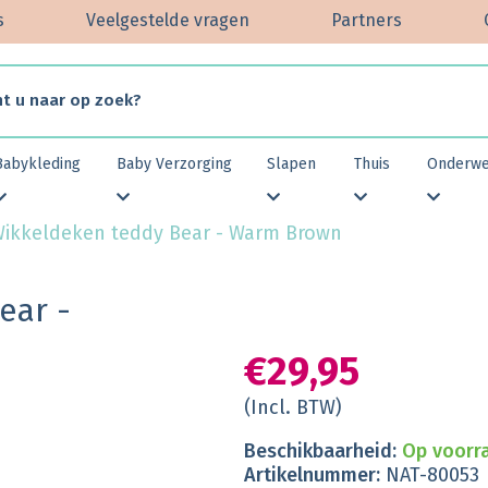
s
Veelgestelde vragen
Partners
Babykleding
Baby Verzorging
Slapen
Thuis
Onderw
Wikkeldeken teddy Bear - Warm Brown
ear -
€29,95
(Incl. BTW)
Beschikbaarheid:
Op voorra
Artikelnummer:
NAT-80053