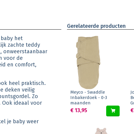
Gerelateerde producten
 baby het
ijk zachte teddy
es, onweerstaanbaar
n voor de
eid en comfort,
ok heel praktisch.
e deken veilig
Meyco - Swaddle
J
puntsgordel. Zo
Inbakerdoek - 0-3
B
. Ook ideaal voor
maanden
G
€ 13,95
€
el je baby weer