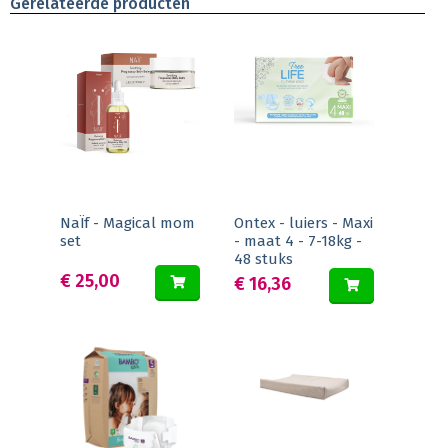
Gerelateerde producten
NaÏf - Magical mom
Ontex - luiers - Maxi
set
- maat 4 - 7-18kg -
48 stuks
€ 25,00
€ 16,36