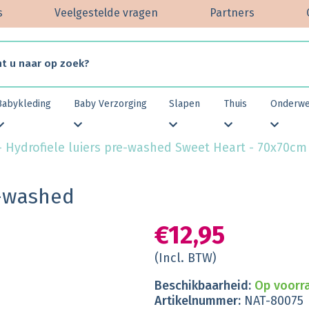
s
Veelgestelde vragen
Partners
Babykleding
Baby Verzorging
Slapen
Thuis
Onderw
 Hydrofiele luiers pre-washed Sweet Heart - 70x70cm 
e-washed
€12,95
(Incl. BTW)
Beschikbaarheid:
Op voorra
Artikelnummer:
NAT-80075