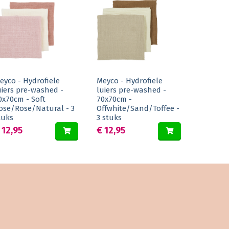
eyco - Hydrofiele
Meyco - Hydrofiele
uiers pre-washed -
luiers pre-washed -
0x70cm - Soft
70x70cm -
ose/Rose/Natural - 3
Offwhite/Sand/Toffee -
tuks
3 stuks
 12,95
€ 12,95