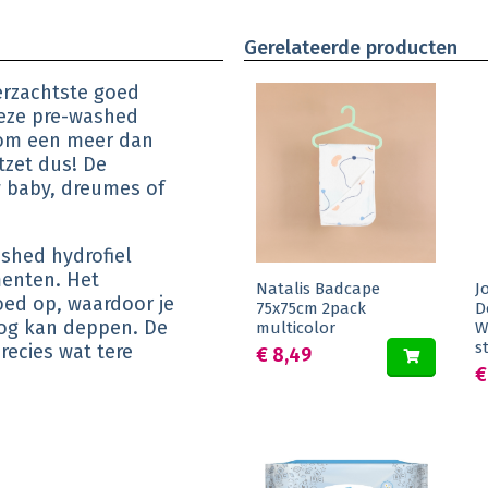
Gerelateerde producten
lerzachtste goed
deze pre-washed
rom een meer dan
tzet dus! De
w baby, dreumes of
shed hydrofiel
menten. Het
Natalis Badcape
J
oed op, waardoor je
75x75cm 2pack
D
roog kan deppen. De
multicolor
W
s
recies wat tere
€ 8,49
€