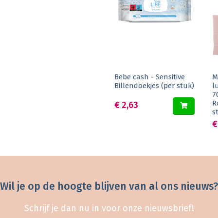
Bebe cash - Sensitive
M
Billendoekjes (per stuk)
l
7
R
€ 2,63
s
€
Wil je op de hoogte blijven van al ons nieuws?
Schrijf je dan nu in voor onze nieuwsbrief!