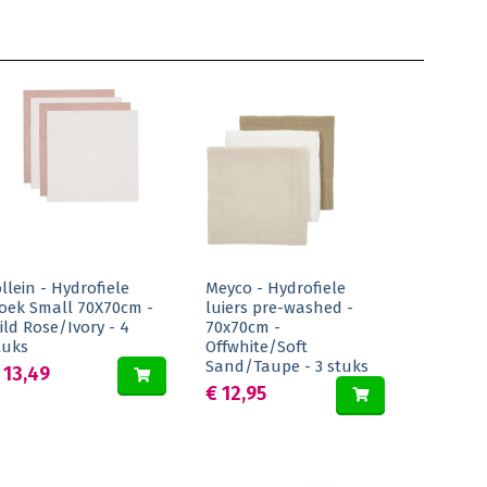
ollein - Hydrofiele
Meyco - Hydrofiele
oek Small 70X70cm -
luiers pre-washed -
ild Rose/Ivory - 4
70x70cm -
tuks
Offwhite/Soft
Sand/Taupe - 3 stuks
 13,49
€ 12,95