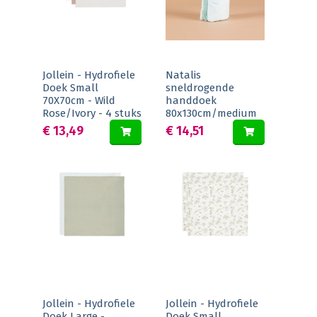
Jollein - Hydrofiele
Natalis
Doek Small
sneldrogende
70X70cm - Wild
handdoek
Rose/Ivory - 4 stuks
80x130cm/medium
€ 13,49
€ 14,51
Jollein - Hydrofiele
Jollein - Hydrofiele
Doek Large -
Doek Small