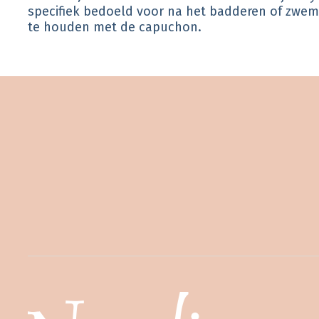
specifiek bedoeld voor na het badderen of zwemm
te houden met de capuchon.