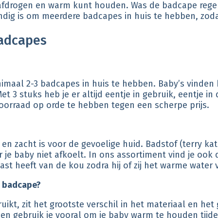
unt afdrogen en warm kunt houden. Was de badcape re
andig is om meerdere badcapes in huis te hebben, zodat
badcapes
maal 2-3 badcapes in huis te hebben. Baby’s vinden h
t 3 stuks heb je er altijd eentje in gebruik, eentje i
voorraad op orde te hebben tegen een scherpe prijs.
 en zacht is voor de gevoelige huid. Badstof (terry ka
 baby niet afkoelt. In ons assortiment vind je ook de 
 last heeft van de kou zodra hij of zij het warme water 
n badcape?
kt, zit het grootste verschil in het materiaal en he
 en gebruik je vooral om je baby warm te houden tijd