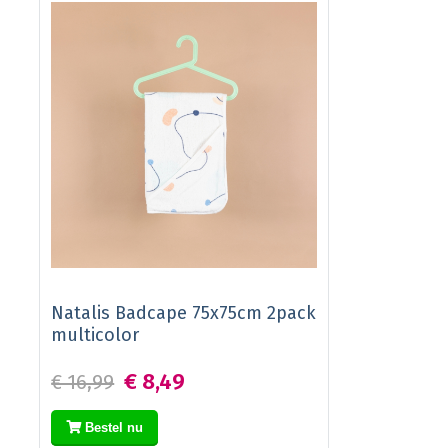
Natalis Badcape 75x75cm 2pack
multicolor
€ 8,49
€ 16,99
Bestel nu