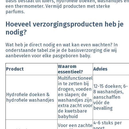
basis bestaat uit luiers, hydrofiele doeken, washandjes e
een thermometer. Vermijd producten met sterke
parfums.
Hoeveel verzorgingsproducten heb je
nodig?
Wat heb je direct nodig en wat kan even wachten? In
onderstaande tabel zie je de basisverzorging die wij
aanbevelen voor elke pasgeboren baby.
Waarom
Product
Advies
essentieel?
Multifunctioneel
in te zetten bij
12-15 doeken; 6-
drogen, voeden
8 washandjes,
Hydrofiele doeken &
en slapen; de
aanschaffen
hydrofiele washandjes
washandjes zijn
vóór de
extra zacht voor
bevalling
de kwetsbare
babyhuid
4-6 stuks per
Voor een zachte
soort,