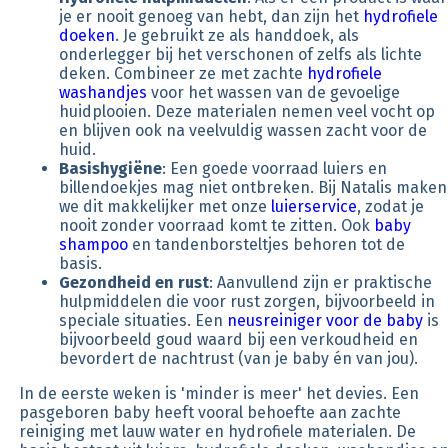
je er nooit genoeg van hebt, dan zijn het
hydrofiele
doeken
. Je gebruikt ze als handdoek, als
onderlegger bij het verschonen of zelfs als lichte
deken. Combineer ze met zachte
hydrofiele
washandjes
voor het wassen van de gevoelige
huidplooien. Deze materialen nemen veel vocht op
en blijven ook na veelvuldig wassen zacht voor de
huid.
Basishygiëne
: Een goede voorraad luiers en
billendoekjes mag niet ontbreken. Bij Natalis maken
we dit makkelijker met onze
luierservice
, zodat je
nooit zonder voorraad komt te zitten. Ook
baby
shampoo
en tandenborsteltjes behoren tot de
basis.
Gezondheid en rust
: Aanvullend zijn er praktische
hulpmiddelen die voor rust zorgen, bijvoorbeeld in
speciale situaties. Een
neusreiniger voor de baby
is
bijvoorbeeld goud waard bij een verkoudheid en
bevordert de nachtrust (van je baby én van jou).
In de eerste weken is 'minder is meer' het devies. Een
pasgeboren baby heeft vooral behoefte aan zachte
reiniging met lauw water en hydrofiele materialen. De