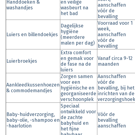
Handdoeken &
en veilige
aanschaffen
washandjes
wasbeurt na
vóór de
het bad
bevalling
Voorraad voor 1
Dagelijkse
week,
hygiëne
Luiers en billendoekjes
aanschaffen
(meerdere
vóór de
malen per dag)
bevalling
Extra comfort
en gemak voor
Vanaf circa 9-12
Luierbroekjes
de fase na de
maanden
luiers
Zorgen samen
Aanschaffen
voor een
vóór de
Aankleedkussenhoezen
hygiënische en
bevalling, bij het
& commodemandjes
georganiseerde
inrichten van de
verschoonplek
verzorgingshoe
Speciaal
ontwikkeld voor
Baby-huidverzorging,
Vóór de
de zachte
baby-olie, -shampoo en
bevalling
babyhuid en
-haarlotion
aanschaffen
het fijne
babyhaar