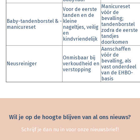
Manicureset
Voor de eerste
vóór de
tanden en de
bevalling;
Baby-tandenborstel & -
kleine
tandenborstel
manicureset
nageltjes, veilig
zodra de eerste
en
tandjes
kindvriendelijk
doorkomen
Aanschaffen
vóór de
Onmisbaar bij
bevalling, als
Neusreiniger
verkoudheid en
vast onderdeel
verstopping
van de EHBO-
basis
Wil je op de hoogte blijven van al ons nieuws?
Schrijf je dan nu in voor onze nieuwsbrief!