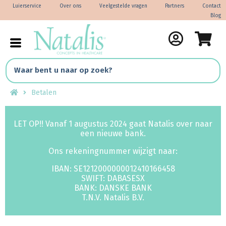
Luierservice
Over ons
Veelgestelde vragen
Partners
Contact
Blog
Betalen
LET OP!! Vanaf 1 augustus 2024 gaat Natalis over naar
een nieuwe bank.
Ons rekeningnummer wijzigt naar:
IBAN: SE1212000000012410166458
SWIFT: DABASESX
BANK: DANSKE BANK
T.N.V. Natalis B.V.