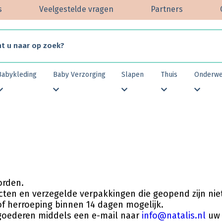
s
Veelgestelde vragen
Partners
Babykleding
Baby Verzorging
Slapen
Thuis
Onderw
orden.
ucten en verzegelde verpakkingen die geopend zijn n
 of herroeping binnen 14 dagen mogelijk.
e goederen middels een e-mail naar
info@natalis.nl
uw 