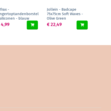
ifrax -
Jollein - Badcape
ingertoptandenborstel
75x75cm Soft Waves -
 siliconen - blauw
Olive Green
 4,99
€ 22,49