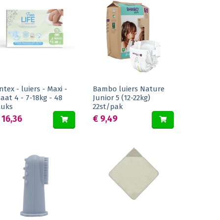
ntex - luiers - Maxi -
Bambo luiers Nature
aat 4 - 7-18kg - 48
Junior 5 (12-22kg)
tuks
22st/pak
 16,36
€ 9,49