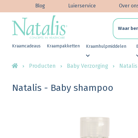
Blog
Luierservice
Over on
Kraamcadeaus
Kraampakketten
Kraamhulpmiddelen
Producten
Baby Verzorging
Natali
Natalis - Baby shampoo