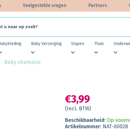
s
Veelgestelde vragen
Partners
Babykleding
Baby Verzorging
Slapen
Thuis
Onderw
s - Baby shampoo
€3,99
(Incl. BTW)
Beschikbaarheid:
Op voorr
Artikelnummer:
NAT-00028