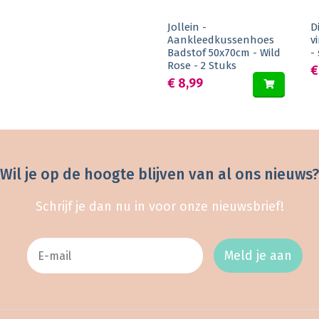
Jollein -
D
Aankleedkussenhoes
v
Badstof 50x70cm - Wild
-
Rose - 2 Stuks
€
€ 8,99
Wil je op de hoogte blijven van al ons nieuws?
Schrijf je dan nu in voor onze nieuwsbrief!
Meld je aan