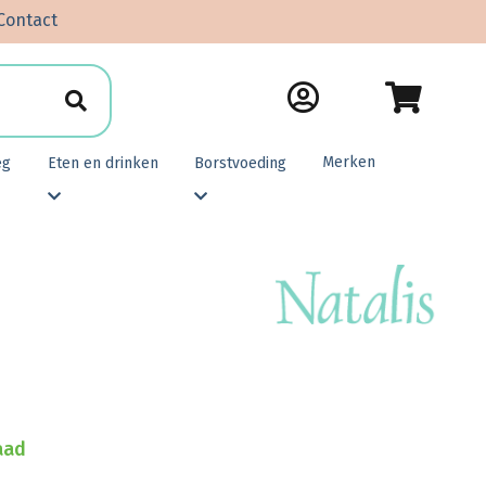
Contact
Merken
eg
Eten en drinken
Borstvoeding
aad