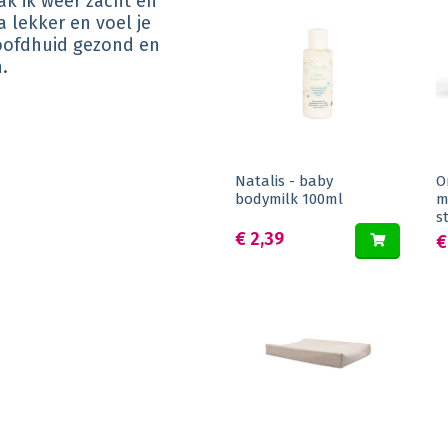
ak ik weer zacht en
a lekker en voel je
 hoofdhuid gezond en
.
Natalis - baby
O
bodymilk 100ml
m
s
€ 2,39
€