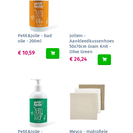
Petit&Jolie - bad
Jollein -
olie - 200ml
Aankleedkussenhoes
50x70cm Grain Knit -
Olive Green
€ 10,59
€ 26,24
Petit&Jolie -
Meyco - Hydrofiele