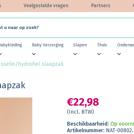
s
Veelgestelde vragen
Partners
Babykleding
Baby Verzorging
Slapen
Thuis
Onderw
sselin/hydrofiel slaapzak
laapzak
€22,98
(Incl. BTW)
Beschikbaarheid:
Op voorr
Artikelnummer:
NAT-00802.