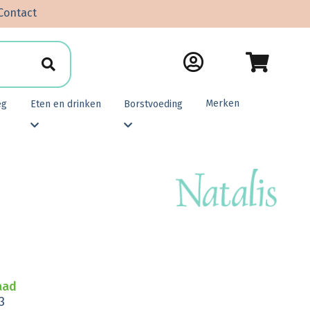
Contact
Merken
eg
Eten en drinken
Borstvoeding
aad
3