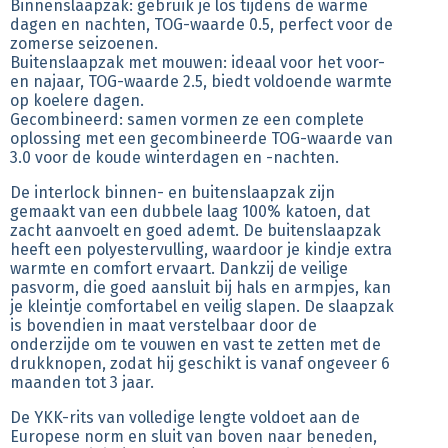
Binnenslaapzak: gebruik je los tijdens de warme
dagen en nachten, TOG-waarde 0.5, perfect voor de
zomerse seizoenen.
Buitenslaapzak met mouwen: ideaal voor het voor-
en najaar, TOG-waarde 2.5, biedt voldoende warmte
op koelere dagen.
Gecombineerd: samen vormen ze een complete
oplossing met een gecombineerde TOG-waarde van
3.0 voor de koude winterdagen en -nachten.
De interlock binnen- en buitenslaapzak zijn
gemaakt van een dubbele laag 100% katoen, dat
zacht aanvoelt en goed ademt. De buitenslaapzak
heeft een polyestervulling, waardoor je kindje extra
warmte en comfort ervaart. Dankzij de veilige
pasvorm, die goed aansluit bij hals en armpjes, kan
je kleintje comfortabel en veilig slapen. De slaapzak
is bovendien in maat verstelbaar door de
onderzijde om te vouwen en vast te zetten met de
drukknopen, zodat hij geschikt is vanaf ongeveer 6
maanden tot 3 jaar.
De YKK-rits van volledige lengte voldoet aan de
Europese norm en sluit van boven naar beneden,