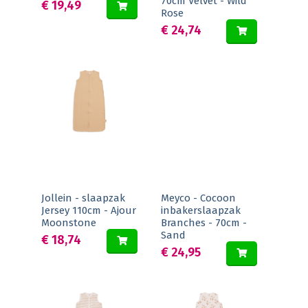
70cm Velvet - Wild
€ 19,49
Rose
€ 24,74
Jollein - slaapzak
Meyco - Cocoon
Jersey 110cm - Ajour
inbakerslaapzak
Moonstone
Branches - 70cm -
Sand
€ 18,74
€ 24,95